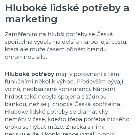
Hluboké lidské potřeby a
marketing
Zaměřením na hlubší potřeby se Česká
spořitelna vydala na delší a náročnější cestu,
která ale může časem přinést brandu
ohromnou sílu.
Hluboké potřeby
mají v porovnání s těmi
funkčními několik výhod. Především bývají
volné, neobsazené konkurencí. Národní
hrdost také nebyla spojena s žádnou
bankou, než se jí chopila Česká spořitelna.
Hluboké lidské potřeby se dramaticky
nemění v čase, kdežto třeba potřeba nízkého
úroku se hýbat může. Značka s nimi
neriskuje, že jí konkurence vypálí rybník