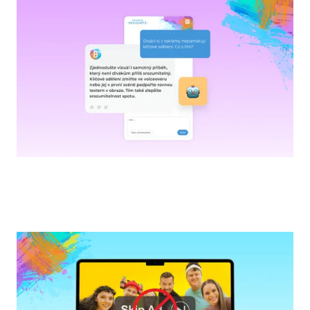
NOVINKY
Seznamte se s Behavio Insights – s vaším
osobním seniorním markeťákem
KAMPANĚ
Reklama, kterou diváci nepřeskočí: 3
klíčové principy z našeho testování