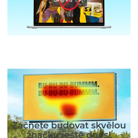
TESTY KAMPANÍ
Jak vytvořit kampaň, která na sebe
zaručeně strhne pozornost
Začněte budovat skvělou
značku ještě dnes!