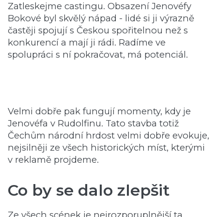
Zatleskejme castingu. Obsazení Jenovéfy
Bokové byl skvělý nápad - lidé si ji výrazně
častěji spojují s Českou spořitelnou než s
konkurencí a mají ji rádi. Radíme ve
spolupráci s ní pokračovat, má potenciál.
Velmi dobře pak fungují momenty, kdy je
Jenovéfa v Rudolfinu. Tato stavba totiž
Čechům národní hrdost velmi dobře evokuje,
nejsilněji ze všech historických míst, kterými
v reklamě projdeme.
Co by se dalo zlepšit
Ze všech scének je nejrozporuplnější ta