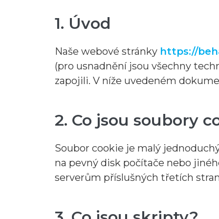
1. Úvod
Naše webové stránky
https://be
(pro usnadnění jsou všechny techno
zapojili. V níže uvedeném dokum
2. Co jsou soubory c
Soubor cookie je malý jednoduchý
na pevný disk počítače nebo jiné
serverům příslušných třetích str
3. Co jsou skripty?