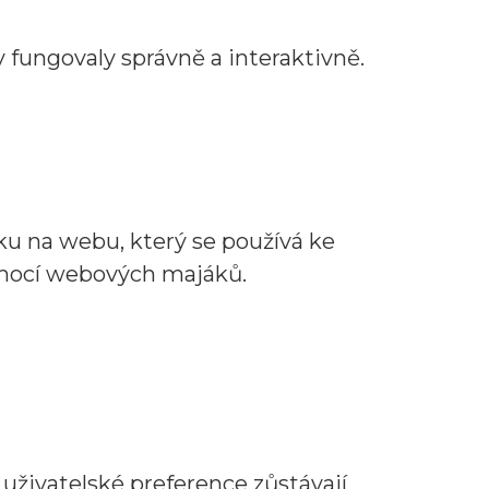
 fungovaly správně a interaktivně.
ku na webu, který se používá ke
omocí webových majáků.
 uživatelské preference zůstávají