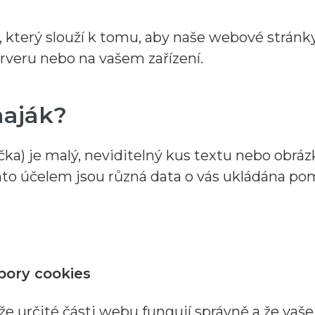
 který slouží k tomu, aby naše webové stránky
rveru nebo na vašem zařízení.
maják?
a) je malý, neviditelný kus textu nebo obráz
mto účelem jsou různá data o vás ukládána p
bory cookies
 že určité části webu fungují správně a že vaše