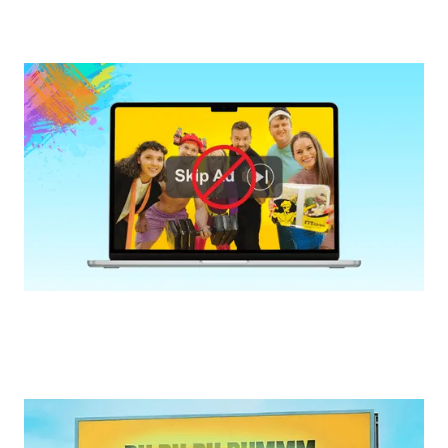
KAMPANĚ
Reklama, kterou diváci nepřeskočí: 3
klíčové principy z našeho testování
TESTY KAMPANÍ
Jak vytvořit kampaň, která na sebe