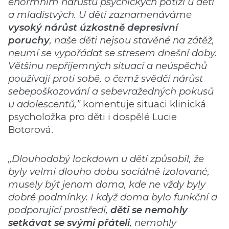
enormním nárůstu psychických potíží u dětí
a mladistvých. U dětí zaznamenáváme
vysoký nárůst úzkostně depresivní
poruchy
, naše děti nejsou stavěné na zátěž,
neumí se vypořádat se stresem dnešní doby.
Většinu nepříjemných situací a neúspěchů
používají proti sobě, o čemž svědčí nárůst
sebepoškozování a sebevražedných pokusů
u adolescentů,”
komentuje situaci klinická
psycholožka pro děti i dospělé Lucie
Botorová.
„Dlouhodobý lockdown u dětí způsobil, že
byly velmi dlouho dobu sociálně izolované,
musely být jenom doma, kde ne vždy byly
dobré podmínky. I když doma bylo funkční a
podporující prostředí,
děti se nemohly
setkávat se svými přáteli
, nemohly