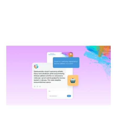
NOVINKY
Seznamte se s Behavio Insights – s vaším
osobním seniorním markeťákem