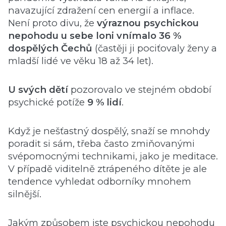
navazující zdražení cen energií a inflace.
Není proto divu, že
výraznou psychickou
nepohodu u sebe loni vnímalo 36 %
dospělých Čechů
(častěji ji pociťovaly ženy a
mladší lidé ve věku 18 až 34 let).
U svých dětí
pozorovalo ve stejném období
psychické potíže
9 % lidí
.
Když je nešťastný dospělý, snaží se mnohdy
poradit si sám, třeba často zmiňovanými
svépomocnými technikami, jako je meditace.
V případě viditelně ztrápeného dítěte je ale
tendence vyhledat odborníky mnohem
silnější.
Jakým způsobem jste psychickou nepohodu