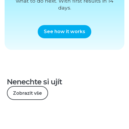
what to do next. With first results in 14
days.
See how it works
Nenechte si ujít
Zobrazit vše