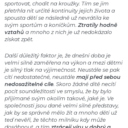
sportovat, chodit na kroužky. Tím se jim
přetrhla nit určité kontinuity jejich života a
spousta dětí se následně už nevrátila ke
svým sportům a koníčkům.
Ztratily hodně
vztahů
a mnoho z nich je už nedokázalo
získat zpět.
Další důležitý faktor je, že dnešní doba je
velmi silně zaměřena na výkon a mezi dětmi
je silný tlak na výjimečnost. Neustále se pak
cítí nedostatečné, neustále
mají před sebou
nedosažitelné cíle
. Skoro žádné dítě necítí
pocit sounáležitosti ve smyslu, že by bylo
přijímané svým okolím takové, jaké je. Ve
společnosti jsou dané velmi silné představy,
jak by se správně mělo žít a mnoho dětí už
teď nevěří, že těchto milníku kdy může
dosáhnout, a tím
ztrácejí víru v dobrý a