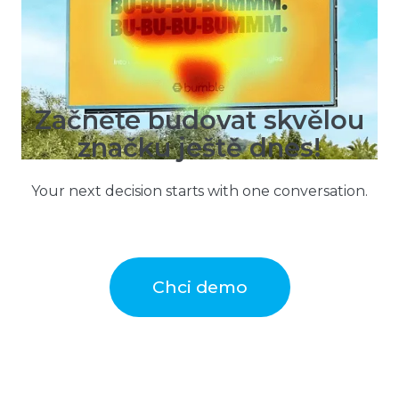
zaručeně strhne pozornost
Začněte budovat skvělou
značku ještě dnes!
Your next decision starts with one conversation.
Chci demo