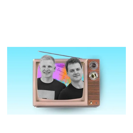
WEBINAR
Why small brands must use TV