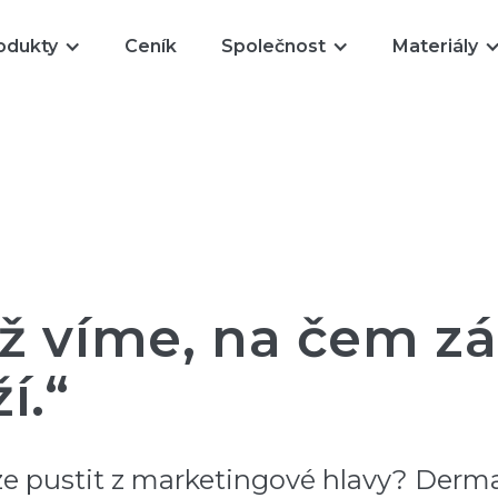
odukty
Ceník
Společnost
Materiály
Už víme, na čem 
í.“
ze pustit z marketingové hlavy? Dermac