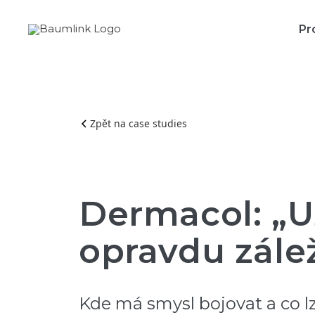
Pr
Zpět na case studies
Dermacol: „
opravdu zálež
Kde má smysl bojovat a co l