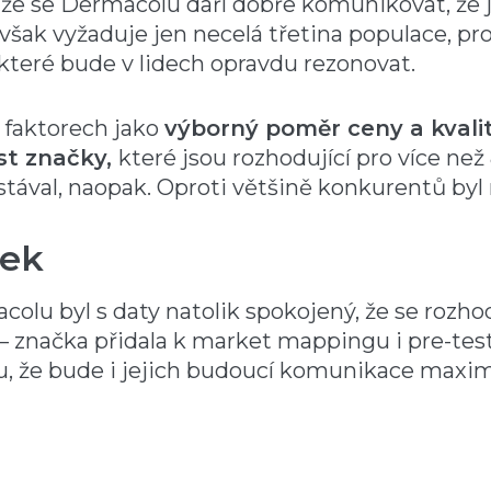
, že se Dermacolu daří dobře komunikovat, že 
šak vyžaduje jen necelá třetina populace, pr
 které bude v lidech opravdu rezonovat.
 faktorech jako
výborný poměr ceny a kvali
st značky,
které jsou rozhodující pro více ne
tával, naopak. Oproti většině konkurentů byl
dek
olu byl s daty natolik spokojený, že se rozho
 – značka přidala k market mappingu i pre-te
u, že bude i jejich budoucí komunikace maxim