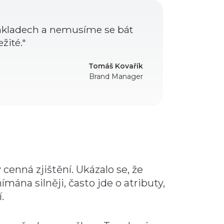
 základech a nemusíme se bát
žité."
Tomáš Kovařík
Brand Manager
cenná zjištění. Ukázalo se, že
ána silněji, často jde o atributy,
.