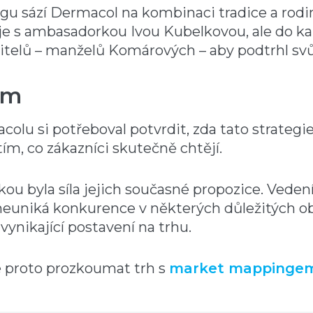
gu sází Dermacol na kombinaci tradice a rod
je s ambasadorkou Ivou Kubelkovou, ale do ka
itelů – manželů Komárových – aby podtrhl svů
ém
lu si potřeboval potvrdit, zda tato strategie 
tím, co zákazníci skutečně chtějí.
kou byla síla jejich současné propozice. Vedení
neuniká konkurence v některých důležitých ob
 vynikající postavení na trhu.
e proto prozkoumat trh s
market mappinge