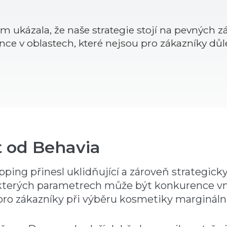
m ukázala, že naše strategie stojí na pevných
ce v oblastech, které nejsou pro zákazníky důle
t od Behavia
ing přinesl uklidňující a zároveň strategicky 
kterých parametrech může být konkurence vním
pro zákazníky při výběru kosmetiky marginální