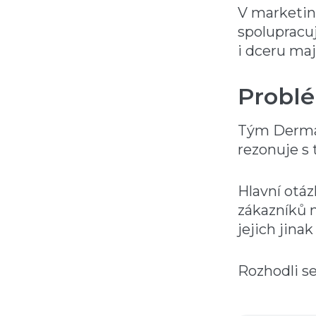
V marketin
spolupracu
i dceru maj
Probl
Tým Dermaco
rezonuje s 
Hlavní otáz
zákazníků 
jejich jinak
Rozhodli s