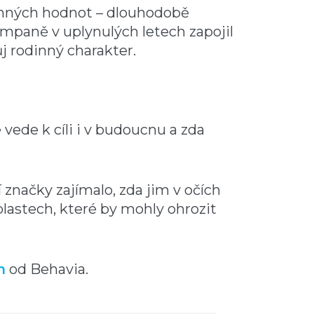
inných hodnot – dlouhodobě
mpaně v uplynulých letech zapojil
j rodinný charakter.
vede k cíli i v budoucnu a zda
 značky zajímalo, zda jim v očích
lastech, které by mohly ohrozit
m
od Behavia.