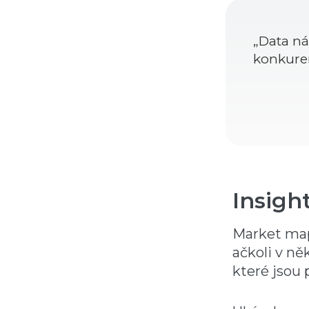
„Data ná
konkuren
Insigh
Market mapp
ačkoli v ně
které jsou 