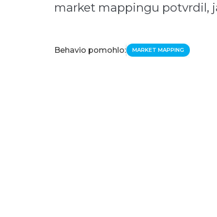
market mappingu potvrdil, ja
Behavio pomohlo:
MARKET MAPPING