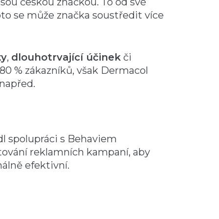
jsou českou značkou. To od své
oto se může značka soustředit více
ty
,
dlouhotrvající účinek
či
ž 80 % zákazníků, však Dermacol
 napřed.
dl spolupráci s Behaviem
stování reklamních kampaní, aby
álně efektivní.