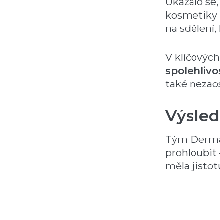
Ukázalo se
kosmetiky v
na sdělení,
V klíčových
spolehlivo
také nezaos
Výsle
Tým Dermac
prohloubit
měla jistot