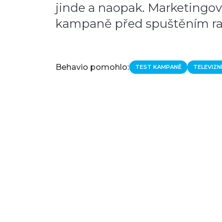
jinde a naopak. Marketingov
kampaně před spuštěním rad
Behavio pomohlo:
TEST KAMPANĚ
TELEVIZN