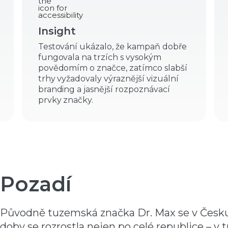
Insight
Testování ukázalo, že kampaň dobře
fungovala na trzích s vysokým
povědomím o značce, zatímco slabší
trhy vyžadovaly výraznější vizuální
branding a jasnější rozpoznávací
prvky značky.
Pozadí
Původně tuzemská značka Dr. Max se v Česku 
doby se rozrostla nejen po celé republice – v