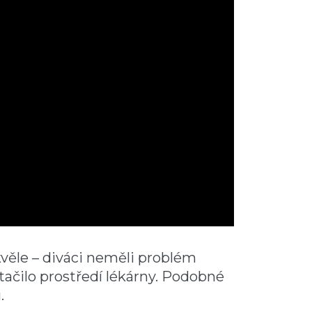
ěle – diváci neměli problém
tačilo prostředí lékárny. Podobné
.