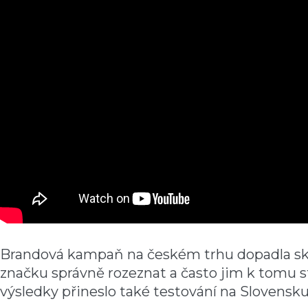
Brandová kampaň na českém trhu dopadla skv
značku správně rozeznat a často jim k tomu s
výsledky přineslo také testování na Slovensku