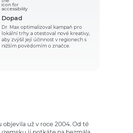
Dopad
Dr. Max optimalizoval kampaň pro
lokální trhy a otestoval nové kreativy,
aby zvýšil její účinnost v regionech s
nižším povědomím o značce.
objevila už v roce 2004. Od té
 tuzemsku ji potkáte na bezmála