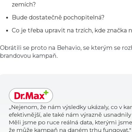
zemích?
Bude dostatečně pochopitelná?
Co je třeba upravit na trzích, kde značka 
Obrátili se proto na Behavio, se kterým se roz
brandovou kampaň.
„Nejenom, že nám výsledky ukázaly, co v ka
efektivnější, ale také nám výrazně usnadnil
Měli jsme po ruce reálná data, kterými jsme
že může kampaň na daném trhu fungovat."