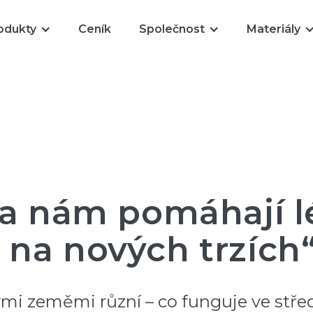
odukty
Ceník
Společnost
Materiály
ta nám pomáhají 
na nových trzích
ými zeměmi různí – co funguje ve stř