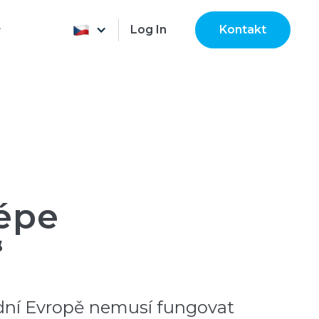
Log In
Kontakt
lépe
“
ední Evropě nemusí fungovat