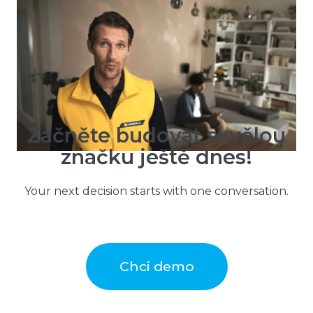
Pneumatiky.cz + Taste: „I díky správně
vybrané kreativě jsme rostli dvakrát
rychleji než celý trh.“
Začněte budovat skvělou
značku ještě dnes!
Your next decision starts with one conversation.
Chci demo