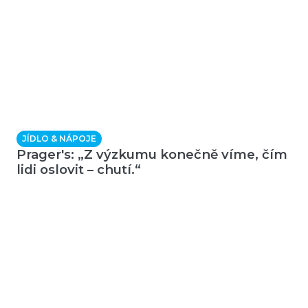
JÍDLO & NÁPOJE
Prager's: „Z výzkumu konečně víme, čím
lidi oslovit – chutí.“