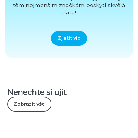
těm nejmenším značkám poskytl skvělá
data!
Zjistit víc
Nenechte si ujít
Zobrazit vše