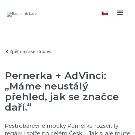
Zpět na case studies
Pernerka + AdVinci:
„Máme neustálý
přehled, jak se značce
daří.“
Pestrobarevné mouky Pernerka rozsvítily
regály i spíže po celém Česku. Jak si ale může