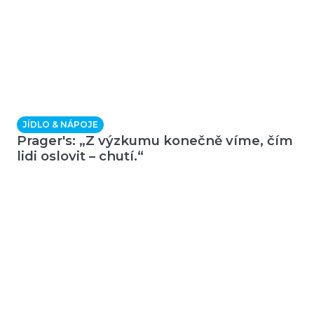
JÍDLO & NÁPOJE
Prager's: „Z výzkumu konečně víme, čím
lidi oslovit – chutí.“