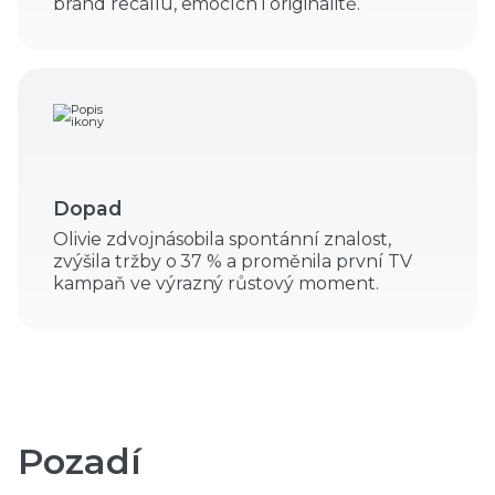
brand recallu, emocích i originalitě.
Dopad
Olivie zdvojnásobila spontánní znalost,
zvýšila tržby o 37 % a proměnila první TV
kampaň ve výrazný růstový moment.
Pozadí