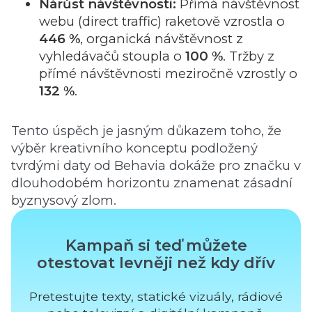
Nárůst návštěvnosti:
Přímá návštěvnost
webu (direct traffic) raketově vzrostla o
446 %
, organická návštěvnost z
vyhledávačů stoupla o
100 %
. Tržby z
přímé návštěvnosti meziročně vzrostly o
132 %
.
Tento úspěch je jasným důkazem toho, že
výběr kreativního konceptu podložený
tvrdými daty od Behavia dokáže pro značku v
dlouhodobém horizontu znamenat zásadní
byznysový zlom.
Kampaň si teď můžete
otestovat levněji než kdy dřív
Pretestujte texty, statické vizuály, rádiové