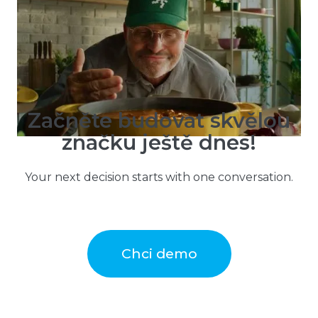
investice do značky skutečně dává
smysl.“
Začněte budovat skvělou
značku ještě dnes!
Your next decision starts with one conversation.
Chci demo