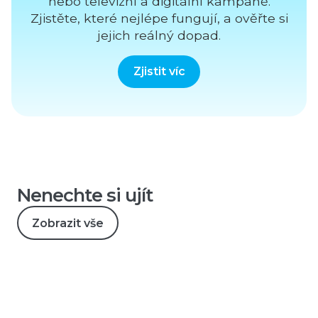
nebo televizní a digitální kampaně.
Zjistěte, které nejlépe fungují, a ověřte si
jejich reálný dopad.
Zjistit víc
Nenechte si ujít
Zobrazit vše