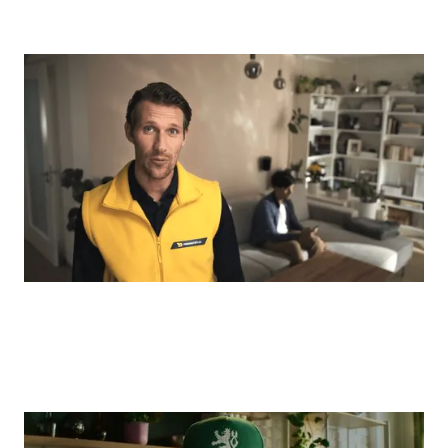
E-COMMERCE
Pneumatiky.cz + Taste: „I díky správně
vybrané kreativě jsme rostli dvakrát
rychleji než celý trh.“
E-COMMERCE
FABINI: „Brand tracking ukázal, že naše