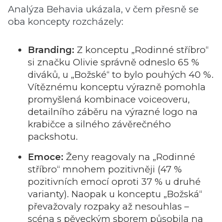
Analýza Behavia ukázala, v čem přesně se
oba koncepty rozcházely:
Branding:
Z konceptu „Rodinné stříbro“
si značku Olivie správně odneslo 65 %
diváků, u „Božské“ to bylo pouhých 40 %.
Vítěznému konceptu výrazně pomohla
promyšlená kombinace voiceoveru,
detailního záběru na výrazné logo na
krabičce a silného závěrečného
packshotu.
Emoce:
Ženy reagovaly na „Rodinné
stříbro“ mnohem pozitivněji (47 %
pozitivních emocí oproti 37 % u druhé
varianty). Naopak u konceptu „Božská“
převažovaly rozpaky až nesouhlas –
scéna s pěveckým sborem působila na